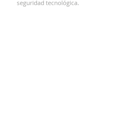
seguridad tecnológica.
Finalmente compartimos este
video sobre que es el Phishing
y como evitar ser
victima