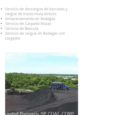
Servicio de descargue de barcazas y
cargue de tracto mula directo
Almacenamiento en Bodegas
Servicio de Carpado Mulas
Servicio de Bascula
Servicio de cargue en Bodegas con
cargador