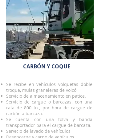
CARBÓN Y COQUE
Se recibe en vehículos volquetas doble
troque, mulas graneleras de volcó.
Servicio de almacenamiento en patios.
Servicio de cargue o barcazas. con una
rata de 800 tn., por hora de cargue de
carbón a barcaza.
Se cuenta con una tolva y banda
transportador para el cargue de barcaza.
Servicio de lavado de vehículos
Desencarpe y carpe de vehículos